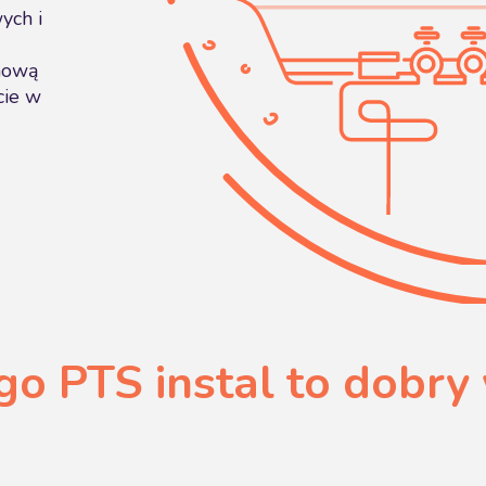
ych i
nową
cie w
go PTS instal to dobry