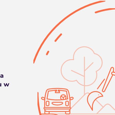
ła
u w