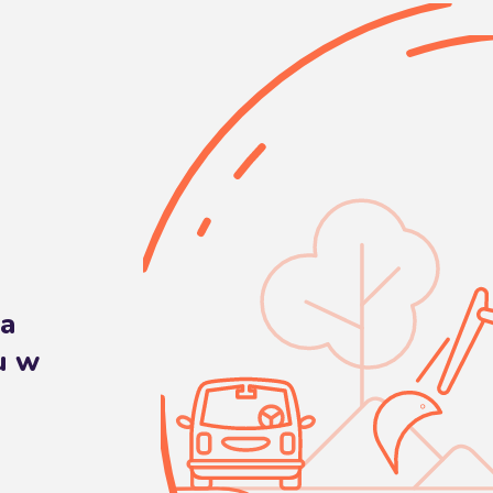
ła
u w