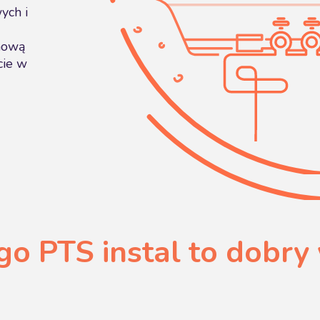
ych i
nową
cie w
go PTS instal to dobry