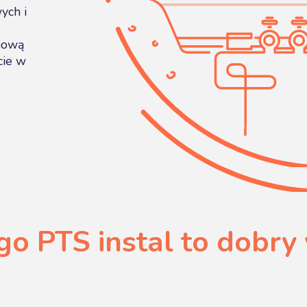
ych i
nową
cie w
go PTS instal to dobry