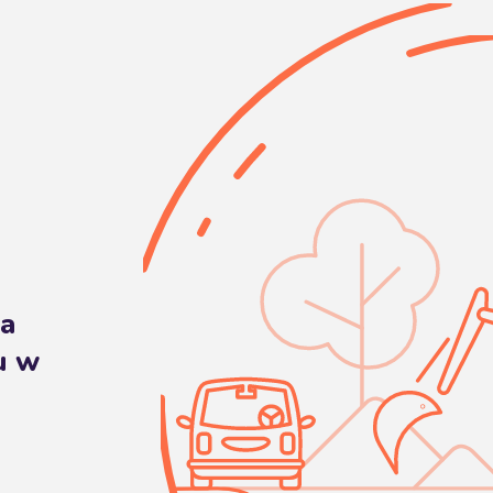
ła
u w